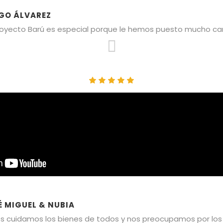
GO ÁLVAREZ
royecto Barú es especial porque le hemos puesto mucho car
É MIGUEL & NUBIA
s cuidamos los bienes de todos y nos preocupamos por los 