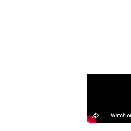
"Una sensación increíble
entrar por fin a tu casa Barú"