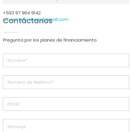
+593 97 964 9142
Contáctanos
urbanizacionbaru@gmail.com
Pregunta por los planes de financiamiento.